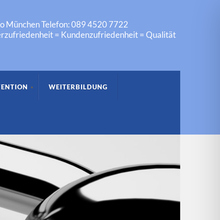
to München Telefon: 089 4520 7722
rzufriedenheit = Kundenzufriedenheit = Qualität
VENTION
WEITERBILDUNG