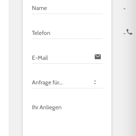
icon-u
Name
icon-phone
Telefon
email
E-Mail
Anfrage für...
Ihr Anliegen