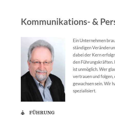
Kommunikations- & Pers
Ein Unternehmen brauc
ständigen Veränderun
dabei der Kern erfolg
den Führungskräften. F
ist unmöglich. Wer gla
vertrauen und folgen,
gewachsen sein. Wir 
spezialisiert.
FÜHRUNG