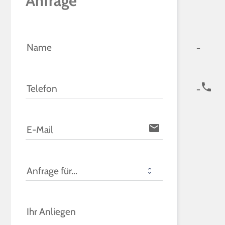
Anfrage
icon-u
Name
icon-phone
Telefon
email
E-Mail
Anfrage für...
Ihr Anliegen