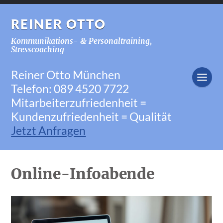
REINER OTTO
Kommunikations- & Personaltraining,
Stresscoaching
Reiner Otto München
Telefon: 089 4520 7722
Mitarbeiterzufriedenheit =
Kundenzufriedenheit = Qualität
Jetzt Anfragen
Online-Infoabende