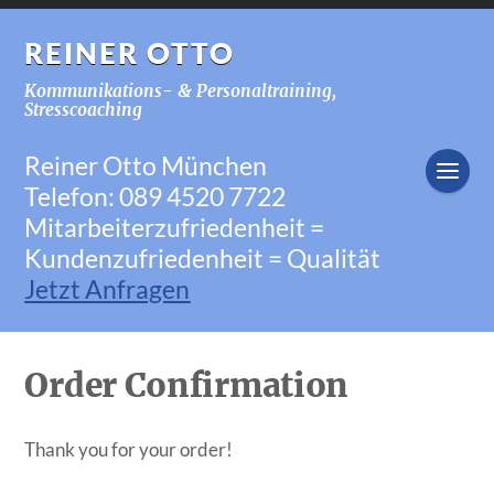
REINER OTTO
Kommunikations- & Personaltraining,
Stresscoaching
Reiner Otto München
Telefon: 089 4520 7722
Mitarbeiterzufriedenheit =
Kundenzufriedenheit = Qualität
Jetzt Anfragen
Order Confirmation
Thank you for your order!