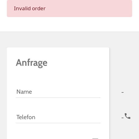
Invalid order
Anfrage
icon-u
Name
icon-phone
Telefon